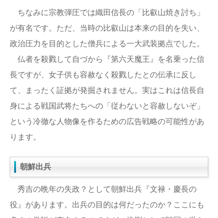
ちなみに宗教弾圧では織田信長の「比叡山焼き討ち」
が有名です。ただ、当時の比叡山は本来の目的を失い、
政治圧力を目的とした僧兵による一大武装拠点でした。
仏者を殺戮して自づから『第六天魔王』を名乗った信
長ですが、女子供も容赦なく殺戮したとの伝承に反し
て、まったく証拠が発掘されません。実はこれは信長自
身による戦国武将たちへの「従わないと容赦しないぞ」
という冷徹な人物像を作るための広告戦略の可能性があ
ります。
朝鮮出兵
秀吉の晩年の失政？として朝鮮出兵『文禄・慶長の
役』があります。出兵の目的は何だったのか？ここにも