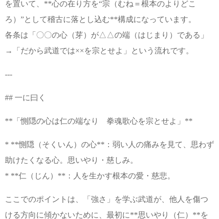
を置いて、**心の在り方を“宗（むね＝根本のよりどこ
ろ）”として稽古に落とし込む**構成になっています。
各条は「〇〇の心（芽）が△△の端（はじまり）である」
→「だから武道では××を宗とせよ」という流れです。
---
## 一に曰く
**「惻隠の心は仁の端なり 拳魂歌心を宗とせよ」**
* **惻隠（そくいん）の心**：弱い人の痛みを見て、思わず
助けたくなる心。思いやり・慈しみ。
* **仁（じん）**：人を生かす根本の愛・慈悲。
ここでのポイントは、「強さ」を学ぶ武道が、他人を傷つ
ける方向に傾かないために、最初に**思いやり（仁）**を