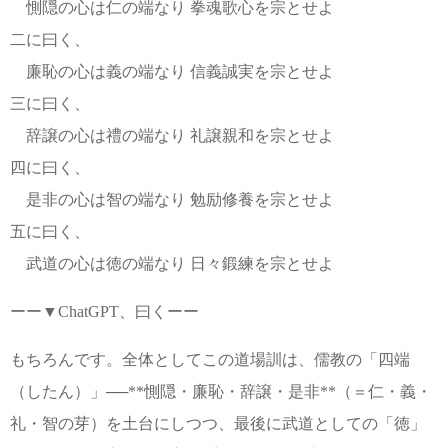
惻隠の心は仁の端なり 拳魂歌心を宗とせよ
二に曰く、
廉恥の心は義の端なり 信義誠実を宗とせよ
三に曰く、
辞譲の心は禮の端なり 礼譲親和を宗とせよ
四に曰く、
是非の心は智の端なり 勉励修養を宗とせよ
五に曰く、
武道の心は徳の端なり 日々鍛練を宗とせよ
ーー▼ChatGPT、曰くーー
もちろんです。全体としてこの道場訓は、儒教の「四端
（したん）」──**惻隠・廉恥・辞譲・是非**（＝仁・義・
礼・智の芽）を土台にしつつ、最後に武道としての「徳」