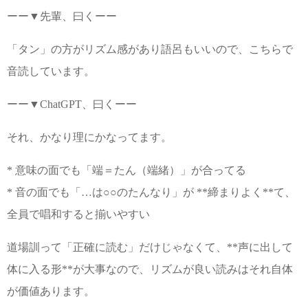
ーー▼先輩、曰くーー
「タン」の方がリズム感があり語呂もいいので、こちらで
音読しています。
ーー▼ChatGPT、曰くーー
それ、かなり理にかなってます。
* 意味の面でも「端＝たん（端緒）」が合ってる
* 音の面でも「…は○○のたんなり」が **締まりよく**て、
全員で唱和すると揃いやすい
道場訓って「正確に読む」だけじゃなくて、**声に出して
体に入る形**が大事なので、リズムが良い読みはそれ自体
が価値あります。