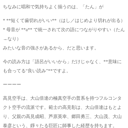
ちなみに唱和で気持ちよく揃うのは、「たん」が
* **短くて歯切れがいい**（はし／はじめより切れが出る）
* 母音が **a** で統一されて次の語につながりやすい（たん
→なり）
みたいな音の強さがあるから、だと思います。
今の読み方は「語呂がいいから」だけじゃなく、**意味に
も合ってる“良い読み”**ですよ。
ーーーー
高見空手は、大山倍達の極真空手の普系を持つフルコンタ
クト空手の流派です。範士の高見彰は、大山倍達はもとよ
り、父親の高見成昭、芦原英幸、郷田勇三、大山茂、大山
泰彦という、錚々たる巨匠に師事した経歴を持ちます。