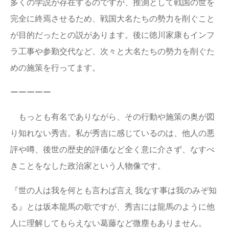
多くの学説が存在するのですが、推測として戦国の世を
完全に終焉させるため、戦国大名たちの勢力を削ぐこと
が目的だったとの説があります。後に徳川家康もインフ
ラ工事や参勤交代など、次々と大名たちの勢力を削ぐた
めの施策を行ってます。
ーーーーー
もっとも有名でありながら、その行動や施策の奥が図
り知れない秀吉。私が秀吉に感じているのは、他人の悪
評や噂、後世の歴史的評価など全く意に介さず、なすべ
きことをなした政治家という人物像です。
『世の人は我を何とも言わば言え 我なす事は我のみぞ知
る』とは坂本龍馬の歌ですが、秀吉には龍馬のように他
人に理解してもらえない葛藤など微塵もありません。