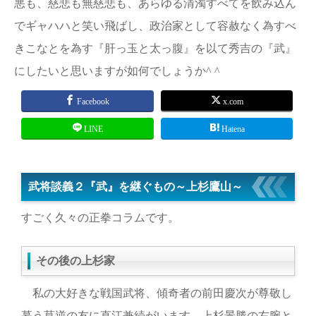
悪も、慈悲も無慈悲も、あらゆる清濁すべてを飲み込ん
でギャハハと笑い飛ばし、政治家として容赦なく為すべ
きこなとを為す『肝っ玉と太っ腹』を以て秀吉の『武』
にしたいと思いますが如何でしょうか^ ^
Facebook
x.com
LINE
Hatena
武将談義２『武』を継ぐもの～上杉鷹山～
すごく久々の正拳コラムです。
その後の上杉家
私の大好きな戦国武将、傾奇者の前田慶次が尊敬し
慕う莫逆の友に直江兼続がいます。上杉景勝の右腕と