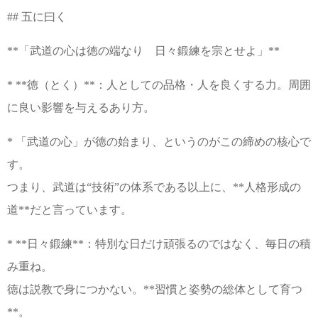
## 五に曰く
**「武道の心は徳の端なり 日々鍛練を宗とせよ」**
* **徳（とく）**：人としての品格・人を良くする力。周囲
に良い影響を与えるあり方。
* 「武道の心」が徳の始まり、というのがこの締めの核心で
す。
つまり、武道は“技術”の体系である以上に、**人格形成の
道**だと言っています。
* **日々鍛練**：特別な日だけ頑張るのではなく、毎日の積
み重ね。
徳は説教で身につかない。**習慣と姿勢の総体として育つ
**。