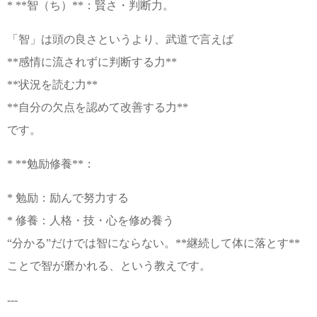
* **智（ち）**：賢さ・判断力。
「智」は頭の良さというより、武道で言えば
**感情に流されずに判断する力**
**状況を読む力**
**自分の欠点を認めて改善する力**
です。
* **勉励修養**：
* 勉励：励んで努力する
* 修養：人格・技・心を修め養う
“分かる”だけでは智にならない。**継続して体に落とす**
ことで智が磨かれる、という教えです。
---