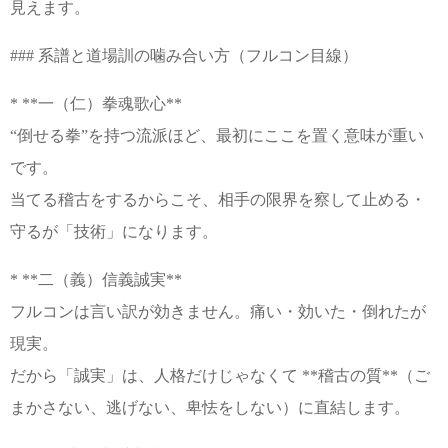
見えます。
### 系譜と道場訓の噛み合い方（フルコン目線）
* **一（仁）拳魂歌心**
“倒せる拳”を持つ流派ほど、最初にここを置く意味が重い
です。
当てる稽古をするからこそ、相手の限界を察して止める・
守るが「技術」になります。
* **二（義）信義誠実**
フルコンは言い訳が効きません。痛い・効いた・倒れたが
現実。
だから「誠実」は、人格だけじゃなくて **稽古の質**（ご
まかさない、逃げない、卑怯をしない）に直結します。