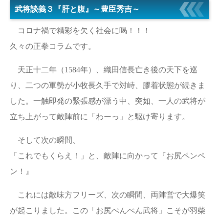
武将談義３『肝と腹』～豊臣秀吉～
コロナ禍で精彩を欠く社会に喝！！！
久々の正拳コラムです。
天正十二年（1584年）、織田信長亡き後の天下を巡
り、二つの軍勢が小牧長久手で対峙、膠着状態が続きま
した。一触即発の緊張感が漂う中、突如、一人の武将が
立ち上がって敵陣前に「わーっ」と駆け寄ります。
そして次の瞬間、
「これでもくらえ！」と、敵陣に向かって『お尻ペンペ
ン！』
これには敵味方フリーズ、次の瞬間、両陣営で大爆笑
が起こりました。この「お尻ぺんぺん武将」こそが羽柴