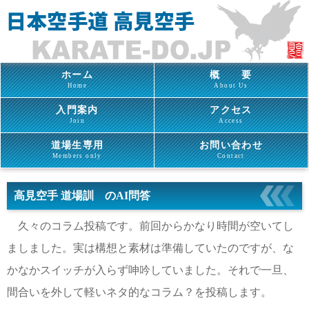
ホーム
概 要
Home
About Us
入門案内
アクセス
Join
Access
道場生専用
お問い合わせ
Members only
Contact
高見空手 道場訓 のAI問答
久々のコラム投稿です。前回からかなり時間が空いてし
ましました。実は構想と素材は準備していたのですが、な
かなかスイッチが入らず呻吟していました。それで一旦、
間合いを外して軽いネタ的なコラム？を投稿します。