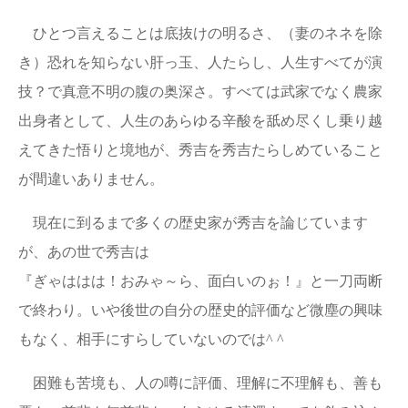
ひとつ言えることは底抜けの明るさ、（妻のネネを除
き）恐れを知らない肝っ玉、人たらし、人生すべてが演
技？で真意不明の腹の奥深さ。すべては武家でなく農家
出身者として、人生のあらゆる辛酸を舐め尽くし乗り越
えてきた悟りと境地が、秀吉を秀吉たらしめていること
が間違いありません。
現在に到るまで多くの歴史家が秀吉を論じています
が、あの世で秀吉は
『ぎゃははは！おみゃ～ら、面白いのぉ！』と一刀両断
で終わり。いや後世の自分の歴史的評価など微塵の興味
もなく、相手にすらしていないのでは^ ^
困難も苦境も、人の噂に評価、理解に不理解も、善も