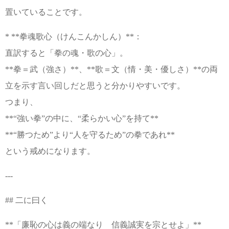
置いていることです。
* **拳魂歌心（けんこんかしん）**：
直訳すると「拳の魂・歌の心」。
**拳＝武（強さ）**、**歌＝文（情・美・優しさ）**の両
立を示す言い回しだと思うと分かりやすいです。
つまり、
**“強い拳”の中に、“柔らかい心”を持て**
**“勝つため”より“人を守るため”の拳であれ**
という戒めになります。
---
## 二に曰く
**「廉恥の心は義の端なり 信義誠実を宗とせよ」**