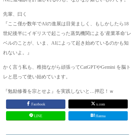
先輩、曰く
『ここ僅か数年でAIの進展は目覚ましく、もしかしたら18
世紀後半にイギリスで起こった蒸気機関による’産業革命’レ
ベルのことが、いま、AIによって起き始めているのかも知
れないよ。』
かく言う私も、稚拙ながら頑張ってCatGPTやGemini を脳ト
レと思って使い始めています。
『勉励修養を宗とせよ』を実践しないと…押忍！ｗ
Facebook
x.com
LINE
Hatena