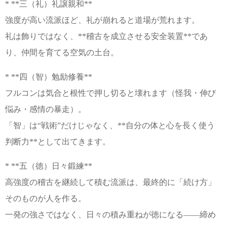
* **三（礼）礼譲親和**
強度が高い流派ほど、礼が崩れると道場が荒れます。
礼は飾りではなく、**稽古を成立させる安全装置**であ
り、仲間を育てる空気の土台。
* **四（智）勉励修養**
フルコンは気合と根性で押し切ると壊れます（怪我・伸び
悩み・感情の暴走）。
「智」は“戦術”だけじゃなく、**自分の体と心を長く使う
判断力**として出てきます。
* **五（徳）日々鍛練**
高強度の稽古を継続して積む流派は、最終的に「続け方」
そのものが人を作る。
一発の強さではなく、日々の積み重ねが徳になる——締め