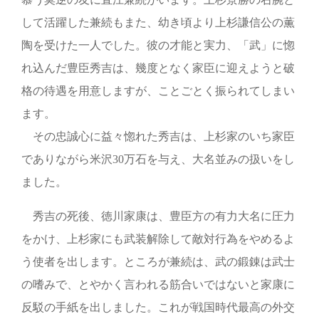
して活躍した兼続もまた、幼き頃より上杉謙信公の薫
陶を受けた一人でした。彼の才能と実力、「武」に惚
れ込んだ豊臣秀吉は、幾度となく家臣に迎えようと破
格の待遇を用意しますが、ことごとく振られてしまい
ます。
その忠誠心に益々惚れた秀吉は、上杉家のいち家臣
でありながら米沢30万石を与え、大名並みの扱いをし
ました。
秀吉の死後、徳川家康は、豊臣方の有力大名に圧力
をかけ、上杉家にも武装解除して敵対行為をやめるよ
う使者を出します。ところが兼続は、武の鍛錬は武士
の嗜みで、とやかく言われる筋合いではないと家康に
反駁の手紙を出しました。これが戦国時代最高の外交