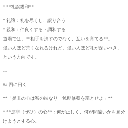
* **礼譲親和**：
* 礼譲：礼を尽くし、譲り合う
* 親和：仲良くする・調和する
道場では、**相手を潰すのでなく、互いを育てる**。
強い人ほど荒くなれるけれど、強い人ほど礼が深いべき、
という方向です。
---
## 四に曰く
**「是非の心は智の端なり 勉励修養を宗とせよ」**
* **是非（ぜひ）の心**：何が正しく、何が間違いかを見分
けようとする心。