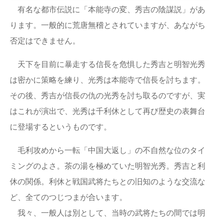
有名な都市伝説に「本能寺の変、秀吉の陰謀説」があ
ります。一般的に荒唐無稽とされていますが、あながち
否定はできません。
天下を目前に暴走する信長を危惧した秀吉と明智光秀
は密かに策略を練り、光秀は本能寺で信長を討ちます。
その後、秀吉が信長の仇の光秀を討ち取るのですが、実
はこれが演出で、光秀は千利休として再び歴史の表舞台
に登場するというものです。
毛利攻めから一転「中国大返し」の不自然な位のタイ
ミングのよさ。茶の湯を極めていた明智光秀。秀吉と利
休の関係。利休と戦国武将たちとの旧知のような交流な
ど、全てのつじつまが合います。
我々、一般人は別として、当時の武将たちの間では明