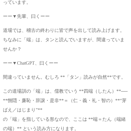
っています。
ーー▼先輩、曰くーー
道場では、稽古の終わりに皆で声を出して読み上げます。
ちなみに「端」は、タンと読んでいますが、間違っていま
せんか？
ーー▼ChatGPT、曰くーー
間違っていません。むしろ **「タン」読みが自然**です。
この道場訓の「端」は、儒教でいう **四端（したん）**──
**惻隠・廉恥・辞譲・是非**＝（仁・義・礼・智の）**“芽
ばえ／はじまり”**
の「端」を指している形なので、ここは **端＝たん（端緒
の端）** という読み方になります。