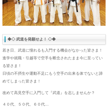
◆◇ 武道を発願せよ！ ◇◆
若き日、武道に憧れるも入門する機会がなかった皆さま！
進学や就職・引越等で空手を断念されたまま今に至ってい
る皆さま！
日頃の不摂生や運動不足にもう空手の出来る体でないと諦
めてしまった皆さま！
改めて高見空手に入門して『武道』を志しませんか？
４０代、５０代、６０代…