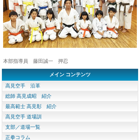
本部指導員 藤田誠一 押忍
メイン コンテンツ
高見空手 沿革
総師 高見成昭 紹介
最高範士 高見彰 紹介
高見空手 道場訓
支部／道場一覧
正拳コラム