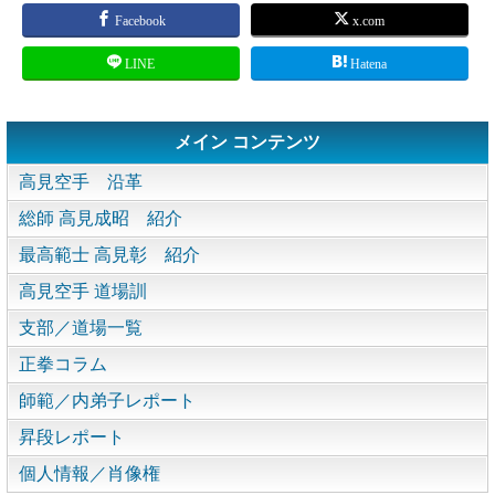
Facebook
x.com
LINE
Hatena
メイン コンテンツ
高見空手 沿革
総師 高見成昭 紹介
最高範士 高見彰 紹介
高見空手 道場訓
支部／道場一覧
正拳コラム
師範／内弟子レポート
昇段レポート
個人情報／肖像権