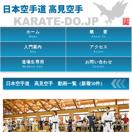
ホーム
概 要
Home
About Us
入門案内
アクセス
Join
Access
道場生専用
お問い合わせ
Members only
Contact
日本空手道 高見空手 動画一覧（新着50件）