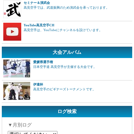
セミナー＆演武会
高見空手では、武道振興のため演武会を承っております。
YouTube高見空手CH
高見空手は、YouTubeにチャンネルを設けています。
大会アルバム
愛媛県選手権
日本空手道 高見空手が主催する大会です。
伊達杯
高見空手のビギナーズトーナメントです。
ログ検索
▼月別ログ