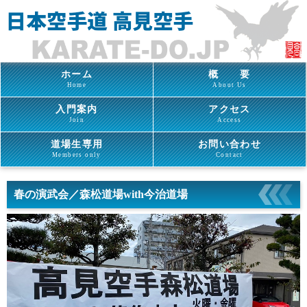
ホーム
概 要
Home
About Us
入門案内
アクセス
Join
Access
道場生専用
お問い合わせ
Members only
Contact
春の演武会／森松道場with今治道場