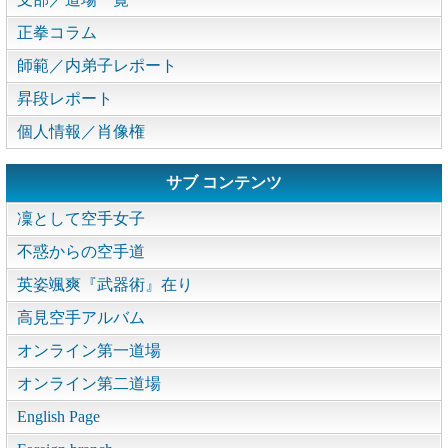
正拳コラム
師範／内弟子レポート
昇段レポート
個人情報／肖像権
サブ コンテンツ
凜として空手女子
不惑からの空手道
英姿颯爽『武器術』在り
高見空手アルバム
オンライン第一道場
オンライン第二道場
English Page