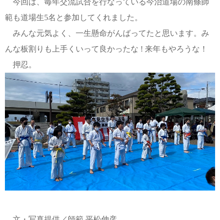
今回は、毎年交流試合を行なっている今治道場の南條師
範も道場生5名と参加してくれました。
みんな元気よく、一生懸命がんばってたと思います。み
んな板割りも上手くいって良かったな ! 来年もやろうな！
押忍。
文・写真提供／師範 平松伸彦