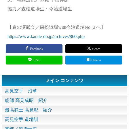
協力／森松道場生・今治道場生
【春の演武会／森松道場with今治道場No.２へ】
https://www.karate-do.jp/archives/860.php
Facebook
x.com
LINE
Hatena
メイン コンテンツ
高見空手 沿革
総師 高見成昭 紹介
最高範士 高見彰 紹介
高見空手 道場訓
支部／道場一覧