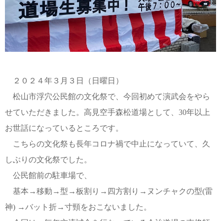
２０２４年３月３日（日曜日）
松山市浮穴公民館の文化祭で、今回初めて演武会をやら
せていただきました。高見空手森松道場として、30年以上
お世話になっているところです。
こちらの文化祭も長年コロナ禍で中止になっていて、久
しぶりの文化祭でした。
公民館前の駐車場で、
基本→移動→型→板割り→四方割り→ヌンチャクの型(雷
神) →バット折→寸頸をおこないました。