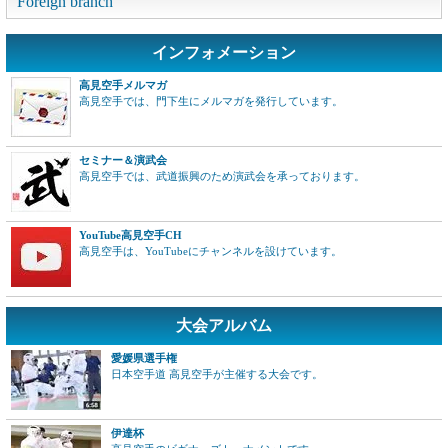
Foreign branch
インフォメーション
高見空手メルマガ
高見空手では、門下生にメルマガを発行しています。
セミナー＆演武会
高見空手では、武道振興のため演武会を承っております。
YouTube高見空手CH
高見空手は、YouTubeにチャンネルを設けています。
大会アルバム
愛媛県選手権
日本空手道 高見空手が主催する大会です。
伊達杯