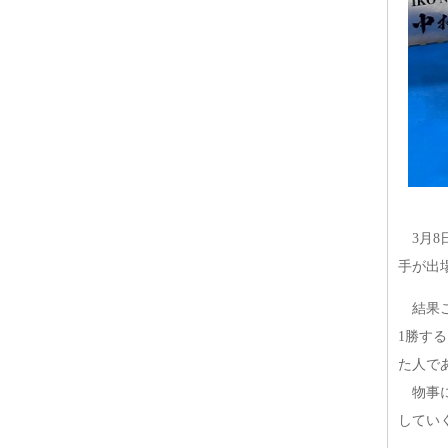
3月8
手が出
結果こ
1勝す
た人で
物事に
してい