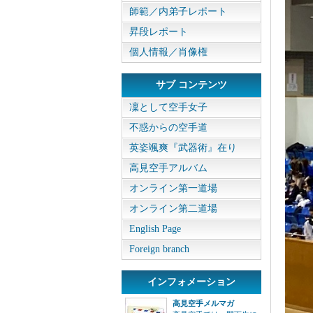
師範／内弟子レポート
昇段レポート
個人情報／肖像権
サブ コンテンツ
凜として空手女子
不惑からの空手道
英姿颯爽『武器術』在り
高見空手アルバム
オンライン第一道場
オンライン第二道場
English Page
Foreign branch
インフォメーション
高見空手メルマガ