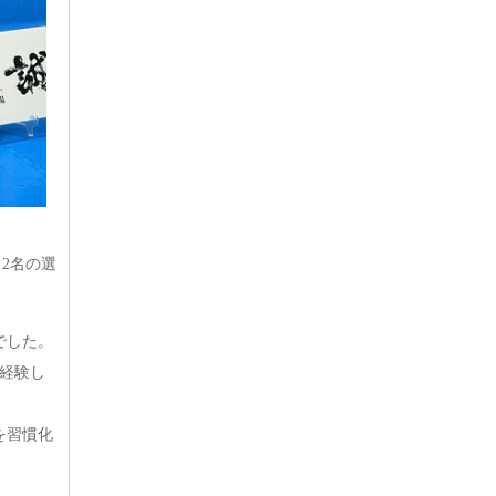
2名の選
でした。
経験し
を習慣化