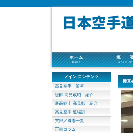
ホーム
概 
Home
About Us
メイン コンテンツ
極真
高見空手 沿革
総師 高見成昭 紹介
最高範士 高見彰 紹介
高見空手 道場訓
支部／道場一覧
正拳コラム