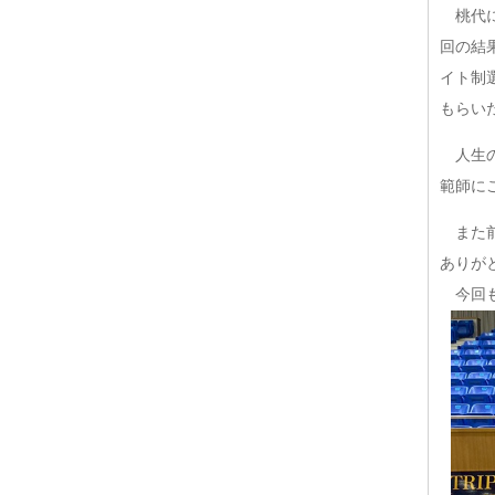
桃代に
回の結
イト制
もらい
人生の
範師に
また前
ありが
今回も