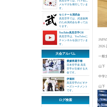
高見空手では、門下生に
メルマガを発行していま
す。
セミナー＆演武会
高見空手では、武道振興
のため演武会を承ってお
ります。
YouTube高見空手CH
高見空手は、YouTubeに
JAPAN
チャンネルを設けていま
す。
2026
大会アルバム
一般女
愛媛県選手権
日本空手道 高見
山下 
空手が主催する大
会です。
中学2
伊達杯
高見空手のビギナ
山下 
ーズトーナメント
です。
ログ検索