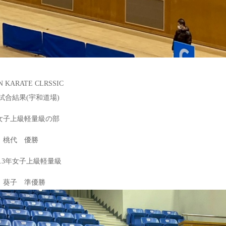
 KARATE CLRSSIC
 試合結果(宇和道場)
子上級軽量級の部
桃代 優勝
.3年女子上級軽量級
葵子 準優勝