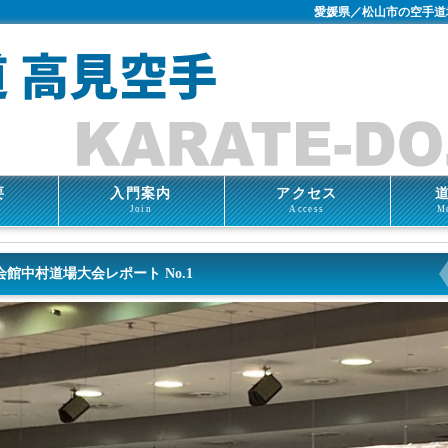
愛媛県／松山市の空手道
要
入門案内
アクセス
Join
Access
M
会館中村道場大会レポート No.1