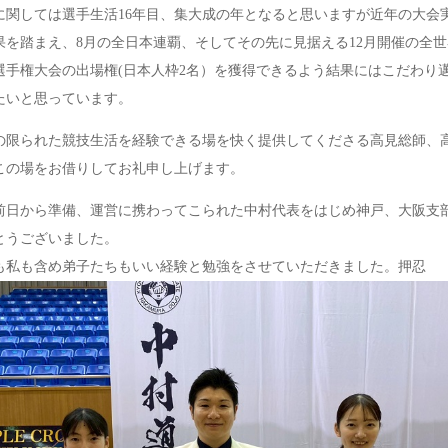
関しては選手生活16年目、集大成の年となると思いますが近年の大会
果を踏まえ、8月の全日本連覇、そしてその先に見据える12月開催の全
選手権大会の出場権(日本人枠2名）を獲得できるよう結果にはこだわり
たいと思っています。
限られた競技生活を経験できる場を快く提供してくださる高見総師、
この場をお借りしてお礼申し上げます。
日から準備、運営に携わってこられた中村代表をはじめ神戸、大阪支
とうございました。
私も含め弟子たちもいい経験と勉強をさせていただきました。押忍