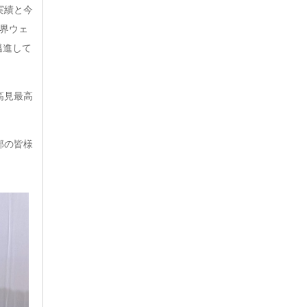
実績と今
世界ウェ
邁進して
高見最高
部の皆様