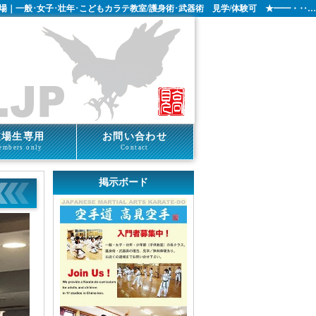
場｜一般･女子･壮年･こどもカラテ教室/護身術･武器術 見学/体験可 ★━━・‥…
道場生専用
お問い合わせ
embers only
Contact
掲示ボード