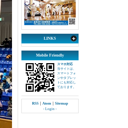
LINKS
Mobile Friendly
スマホ対応
当サイトは、
スマートフォ
ンやタブレッ
トにも対応し
ております。
RSS
｜
Atom
｜
Sitemap
- Login -