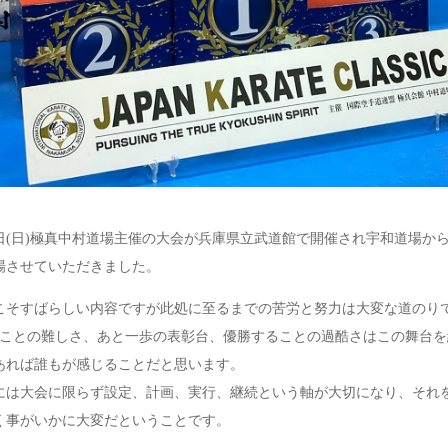
日(日)極真中村道場主催の大会が兵庫県立武道館で開催され宇和道場から
場させていただきました。
そすばらしい内容ですが此処に至るまでの苦労と努力は大変な道のり
ることの難しさ、あと一歩の表彰台、優勝することの過酷さはこの舞台を
あれば誰もが感じることだと思います。
は大会に限らず設定、計画、実行、継続という軸が大切になり、それ
く事がいかに大変だということです。