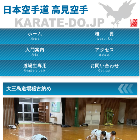
ホーム
概 要
Home
About Us
入門案内
アクセス
Join
Access
道場生専用
お問い合わせ
Members only
Contact
大三島道場稽古納め