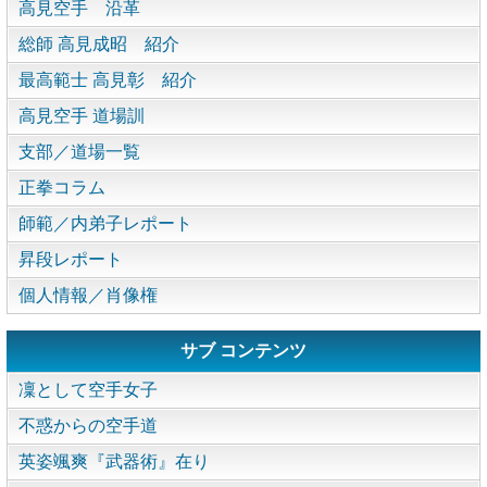
高見空手 沿革
総師 高見成昭 紹介
最高範士 高見彰 紹介
高見空手 道場訓
支部／道場一覧
正拳コラム
師範／内弟子レポート
昇段レポート
個人情報／肖像権
サブ コンテンツ
凜として空手女子
不惑からの空手道
英姿颯爽『武器術』在り