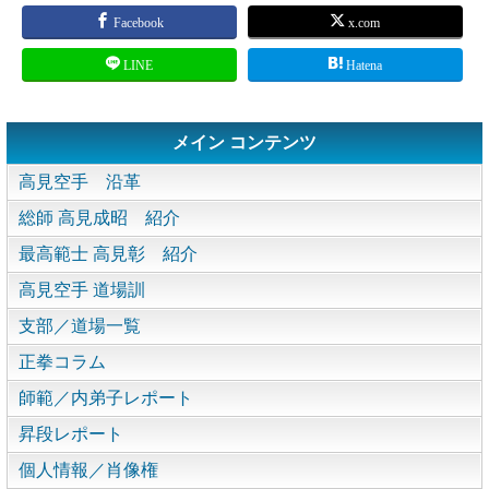
Facebook
x.com
LINE
Hatena
メイン コンテンツ
高見空手 沿革
総師 高見成昭 紹介
最高範士 高見彰 紹介
高見空手 道場訓
支部／道場一覧
正拳コラム
師範／内弟子レポート
昇段レポート
個人情報／肖像権