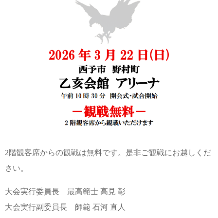
2階観客席からの観戦は無料です。是非ご観戦にお越しくだ
さい。
大会実行委員長 最高範士 高見 彰
大会実行副委員長 師範 石河 直人