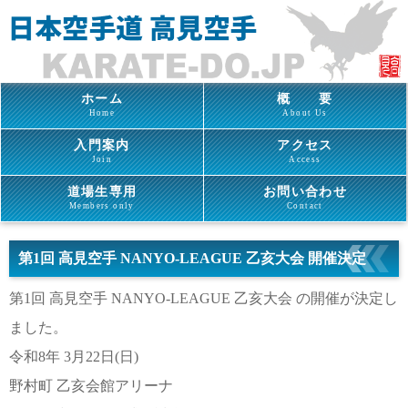
ホーム
概 要
Home
About Us
入門案内
アクセス
Join
Access
道場生専用
お問い合わせ
Members only
Contact
第1回 高見空手 NANYO-LEAGUE 乙亥大会 開催決定
第1回 高見空手 NANYO-LEAGUE 乙亥大会 の開催が決定し
ました。
令和8年 3月22日(日)
野村町 乙亥会館アリーナ