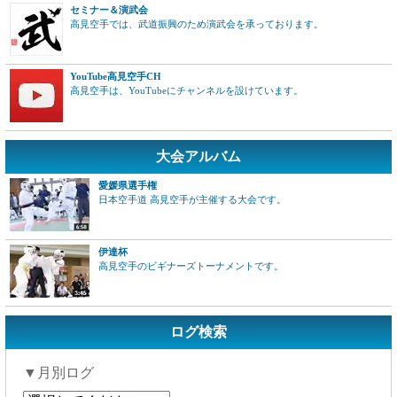
セミナー＆演武会
高見空手では、武道振興のため演武会を承っております。
YouTube高見空手CH
高見空手は、YouTubeにチャンネルを設けています。
大会アルバム
愛媛県選手権
日本空手道 高見空手が主催する大会です。
伊達杯
高見空手のビギナーズトーナメントです。
ログ検索
▼月別ログ