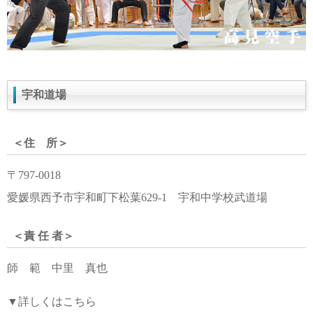
宇和道場
＜住 所＞
〒797-0018
愛媛県西予市宇和町下松葉629-1 宇和中学校武道場
＜責 任 者＞
師 範 中里 真也
▼詳しくはこちら