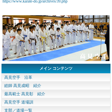
https://www.karate-do.jp/archives/39.php
メイン コンテンツ
高見空手 沿革
総師 高見成昭 紹介
最高範士 高見彰 紹介
高見空手 道場訓
支部／道場一覧