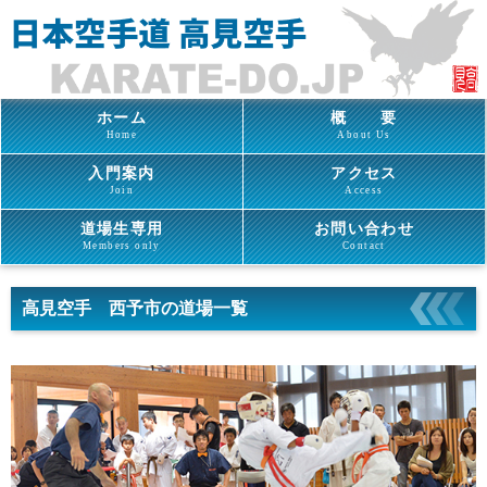
ホーム
概 要
Home
About Us
入門案内
アクセス
Join
Access
道場生専用
お問い合わせ
Members only
Contact
高見空手 西予市の道場一覧