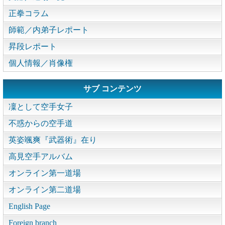
正拳コラム
師範／内弟子レポート
昇段レポート
個人情報／肖像権
サブ コンテンツ
凜として空手女子
不惑からの空手道
英姿颯爽『武器術』在り
高見空手アルバム
オンライン第一道場
オンライン第二道場
English Page
Foreign branch