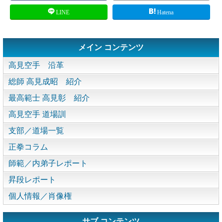
LINE
Hatena
メイン コンテンツ
高見空手 沿革
総師 高見成昭 紹介
最高範士 高見彰 紹介
高見空手 道場訓
支部／道場一覧
正拳コラム
師範／内弟子レポート
昇段レポート
個人情報／肖像権
サブ コンテンツ