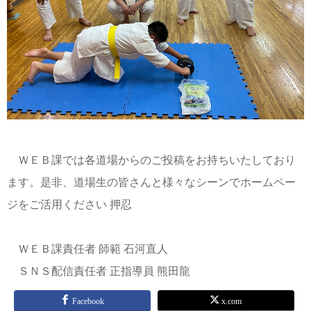
ＷＥＢ課では各道場からのご投稿をお持ちいたしており
ます。是非、道場生の皆さんと様々なシーンでホームペー
ジをご活用ください 押忍
ＷＥＢ課責任者 師範 石河直人
ＳＮＳ配信責任者 正指導員 熊田龍
Facebook
x.com