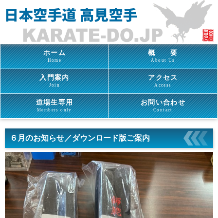
ホーム
概 要
Home
About Us
入門案内
アクセス
Join
Access
道場生専用
お問い合わせ
Members only
Contact
６月のお知らせ／ダウンロード版ご案内