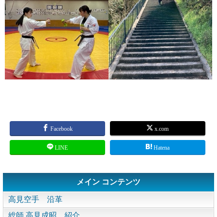
Facebook
x.com
LINE
Hatena
メイン コンテンツ
高見空手 沿革
総師 高見成昭 紹介