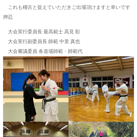
これも稽古と捉えていただきご出場頂けますと幸いです
押忍
大会実行委員長 最高範士 高見 彰
大会実行副委員長 師範 中里 真也
大会審議委員 各道場師範・師範代