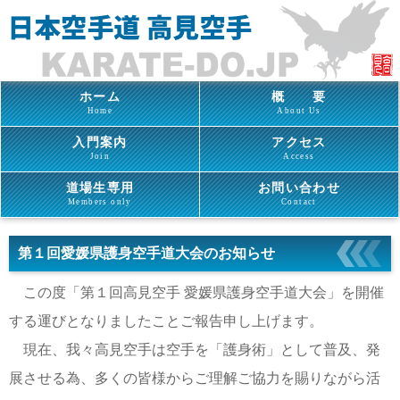
ホーム
概 要
Home
About Us
入門案内
アクセス
Join
Access
道場生専用
お問い合わせ
Members only
Contact
第１回愛媛県護身空手道大会のお知らせ
この度「第１回高見空手 愛媛県護身空手道大会」を開催
する運びとなりましたことご報告申し上げます。
現在、我々高見空手は空手を「護身術」として普及、発
展させる為、多くの皆様からご理解ご協力を賜りながら活