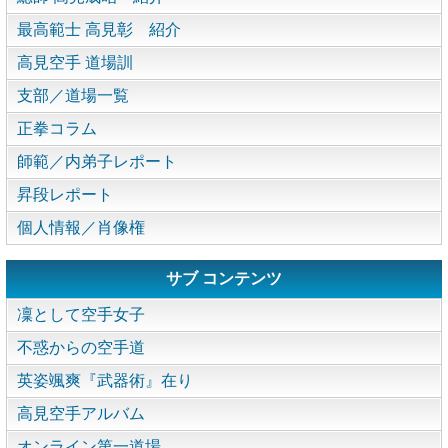
最高範士 高見彰 紹介
高見空手 道場訓
支部／道場一覧
正拳コラム
師範／内弟子レポート
昇段レポート
個人情報／肖像権
サブ コンテンツ
凜として空手女子
不惑からの空手道
英姿颯爽『武器術』在り
高見空手アルバム
オンライン第一道場