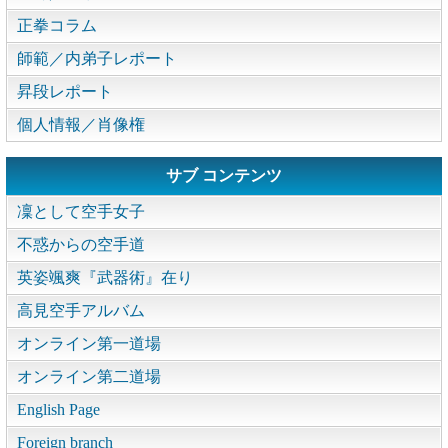
正拳コラム
師範／内弟子レポート
昇段レポート
個人情報／肖像権
サブ コンテンツ
凜として空手女子
不惑からの空手道
英姿颯爽『武器術』在り
高見空手アルバム
オンライン第一道場
オンライン第二道場
English Page
Foreign branch