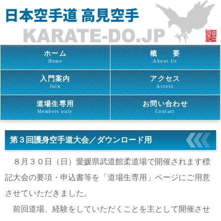
ホーム
概 要
Home
About Us
入門案内
アクセス
Join
Access
道場生専用
お問い合わせ
Members only
Contact
第３回護身空手道大会／ダウンロード用
８月３０日（日）愛媛県武道館柔道場で開催されます標
記大会の要項・申込書等を「道場生専用」ページにご用意
させていただきました。
前回道場、経験をしていただくことを主として開催させ