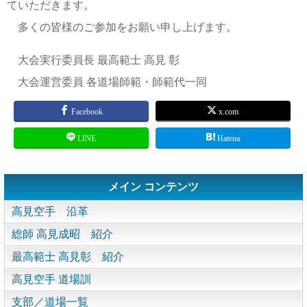
ていただきます。
多くの皆様のご参加をお願い申し上げます。
大会実行委員長 最高範士 高見 彰
大会運営委員 各道場師範・師範代一同
Facebook
x.com
LINE
Hatena
メイン コンテンツ
高見空手 沿革
総師 高見成昭 紹介
最高範士 高見彰 紹介
高見空手 道場訓
支部／道場一覧