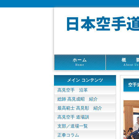
ホーム
概 
Home
About Us
メイン コンテンツ
空手
高見空手 沿革
総師 高見成昭 紹介
最高範士 高見彰 紹介
高見空手 道場訓
支部／道場一覧
正拳コラム