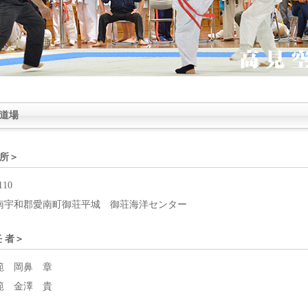
道場
所＞
110
南宇和郡愛南町御荘平城 御荘海洋センター
任 者＞
範 岡鼻 章
 金澤 貴