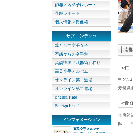
師範／内弟子レポート
昇段レポート
個人情報／肖像権
サブ コンテンツ
凜として空手女子
南郡
不惑からの空手道
英姿颯爽『武器術』在り
＜住 
高見空手アルバム
オンライン第一道場
〒798-4
愛媛県
オンライン第二道場
English Page
＜責 
Foreign branch
主席師
インフォメーション
師 範
高見空手メルマガ