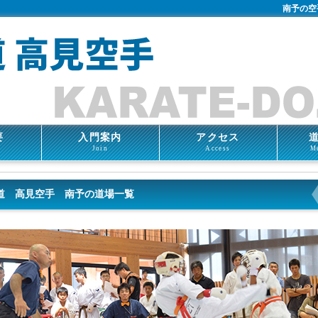
南予の空
要
入門案内
アクセス
Join
Access
M
道 高見空手 南予の道場一覧