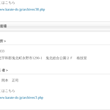
くはこちら
www.karate-do.jp/archives/38.php
道場
所＞
333
宇和郡鬼北町永野市1290-1 鬼北総合公園２Ｆ 格技室
任 者＞
 岡本 正司
くはこちら
www.karate-do.jp/archives/3.php