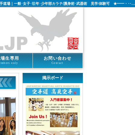
手道場｜一般･女子･壮年･少年部カラテ/護身術･武器術 見学/体験可 ★━━・‥…
道場生専用
お問い合わせ
embers only
Contact
掲示ボード