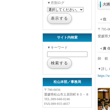
▼月別ログ
大洲
＜住 
〒795-0
愛媛県大
サイト内検索
▼キーワード
＜責 
師 範
▼詳し
https://
松山本部／事務局
〒790-0056
愛媛県松山市土居田町８０－８
TEL.
089-948-0246
FAX.089-935-4657