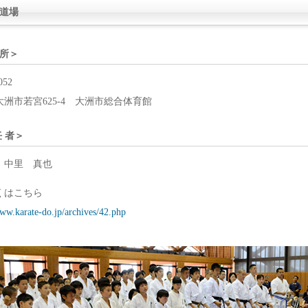
道場
所＞
052
洲市若宮625-4 大洲市総合体育館
任 者＞
 中里 真也
くはこちら
www.karate-do.jp/archives/42.php