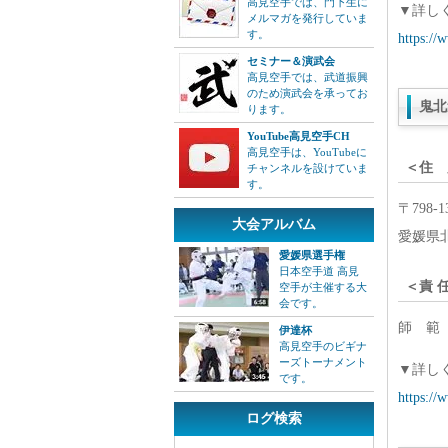
高見空手では、門下生に
▼詳し
メルマガを発行していま
す。
https://
セミナー＆演武会
高見空手では、武道振興
のため演武会を承ってお
鬼北
ります。
YouTube高見空手CH
高見空手は、YouTubeに
＜住 
チャンネルを設けていま
す。
〒798-1
大会アルバム
愛媛県北
愛媛県選手権
日本空手道 高見
＜責 
空手が主催する大
会です。
師 範
伊達杯
高見空手のビギナ
ーズトーナメント
▼詳し
です。
https://
ログ検索