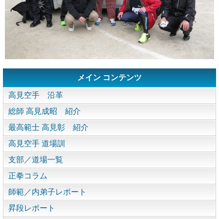
メイン コンテンツ
高見空手 沿革
総師 高見成昭 紹介
最高範士 高見彰 紹介
高見空手 道場訓
支部／道場一覧
正拳コラム
師範／内弟子レポート
昇段レポート