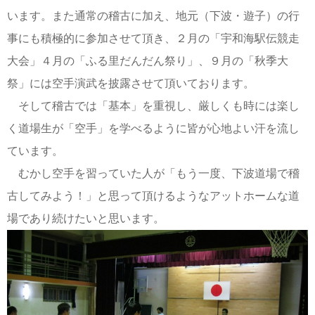
います。また通常の稽古に加え、地元（下波・遊子）の行
事にも積極的に参加させて頂き、２月の「宇和海駅伝競走
大会」４月の「ふる里だんだん祭り」、９月の「秋季大
祭」には空手演武を披露させて頂いております。
そして稽古では「基本」を重視し、厳しくも時には楽し
く道場生が「空手」を学べるように皆が心地よい汗を流し
ています。
むかし空手を習っていた人が「もう一度、下波道場で稽
古してみよう！」と思って頂けるようなアットホームな道
場であり続けたいと思います。