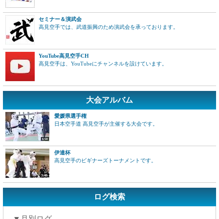
セミナー＆演武会
高見空手では、武道振興のため演武会を承っております。
YouTube高見空手CH
高見空手は、YouTubeにチャンネルを設けています。
大会アルバム
愛媛県選手権
日本空手道 高見空手が主催する大会です。
伊達杯
高見空手のビギナーズトーナメントです。
ログ検索
▼月別ログ