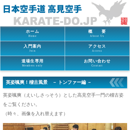
ホーム
概 要
Home
About Us
入門案内
アクセス
Join
Access
道場生専用
お問い合わせ
Members only
Contact
英姿颯爽！稽古風景 － トンファー編 －
英姿颯爽（えいしさっそう）とした高見空手一門の稽古姿
をご覧ください。
（時々、画像を入れ替えます）