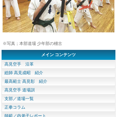
※写真；本部道場 少年部の稽古
メイン コンテンツ
高見空手 沿革
総師 高見成昭 紹介
最高範士 高見彰 紹介
高見空手 道場訓
支部／道場一覧
正拳コラム
師範／内弟子レポート